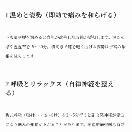
1 温めと姿勢（即効で痛みを和らげる）
下腹部や腰を温めると血流が改善し筋収縮が緩和します。湯たん
ぽや温湿布を15〜30分。横向きで膝を軽く曲げる姿勢は子宮の緊
張を減らします。
2 呼吸とリラックス（自律神経を整え
る）
腹式呼吸（吸4秒・吐6〜8秒）を3〜5分行うと副交感神経が優位
になり痛みの知覚が下がることがあります。漸進的筋弛緩も有効