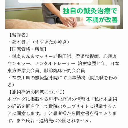
【監修者】
・鈴木貴之（すずきたかゆき）
【国家資格・所属】
・鍼灸あんまマッサージ指圧師、柔道整復師、心理カ
ウンセラー、メンタルトレーナー  治療家歴14年、日本
東方医学会会員、脈診臨床研究会会員
・神奈川県の鍼灸整骨院にて15年勤務（院長職を務め
る）
【施術経過の同意について】
本ブログに掲載する施術の経過の情報は「私は本施術
の経過を匿名化して貴院のウェブサイトに掲載するこ
とに同意します。」と患者様から同意書を得ておりま
す。また氏名・連絡先は公開されません。