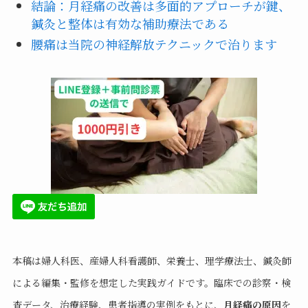
結論：月経痛の改善は多面的アプローチが鍵、
鍼灸と整体は有効な補助療法である
腰痛は当院の神経解放テクニックで治ります
本稿は婦人科医、産婦人科看護師、栄養士、理学療法士、鍼灸師
による編集・監修を想定した実践ガイドです。臨床での診察・検
査データ、治療経験、患者指導の実例をもとに、
月経痛の原因
を