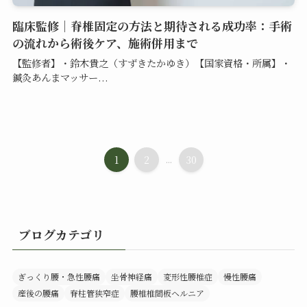
臨床監修｜脊椎固定の方法と期待される成功率：手術
の流れから術後ケア、施術併用まで
【監修者】・鈴木貴之（すずきたかゆき）【国家資格・所属】・
鍼灸あんまマッサー...
1
2
...
30
ブログカテゴリ
ぎっくり腰・急性腰痛
坐骨神経痛
変形性腰椎症
慢性腰痛
産後の腰痛
脊柱管狭窄症
腰椎椎間板ヘルニア