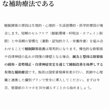
な補助療法である
睡眠障害の原因は生理的・心理的・生活習慣的・医学的要因が複
合します。短期のセルフケア（睡眠環境・呼吸法・カフェイン制
限）と中長期の習慣化（運動・認知的介入・栄養改善）を組み合
わせることで
睡眠障害改善
は現実的になります。慢性的な筋緊張
や自律神経の乱れが回復の障壁となる場合、
鍼灸と整体は筋緊張
の緩和・姿勢矯正・自律神経安定を通じて睡眠改善を後押しする
有効な補助療法
です。施術は国家資格保有者が行い、医師や心理
職と連携した個別プランで安全に導入してください。まずは今
日、就寝前のスマホを30分減らすことから始めましょう。