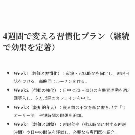
4週間で変える習慣化プラン（継続
で効果を定着）
Week1（評価と習慣化）
：就寝・起床時間を固定し、睡眠日
誌をつける。毎晩同じルーチンを作る。
Week2（行動の強化）
：日中に20〜30分の有酸素運動を週3
回導入し、夕方以降のカフェインを中止。
Week3（認知的介入）
：寝る前の不安を紙に書き出す「ウ
オーリー法」や短時間の瞑想を追加。
Week4（評価と調整）
：睡眠効率（就床時間に対する睡眠
時間）や日中の眠気を評価し、必要なら専門医へ紹介。