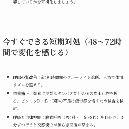
響しているかを可視化しましょう。
今すぐできる短期対処（48〜72時
間で変化を感じる）
睡眠の質改善
：就寝1時間前のブルーライト遮断、入浴で体温
リズムを整える。
栄養補正
：朝食に良質なタンパク質と低GIの炭水化物を摂
る。ビタミンD・鉄・B群の不足は疲労感を増すため検査を検
討。
呼吸と自律神経
：腹式呼吸（吸4秒・吐6〜8秒）を1日3回、3
分ずつ行うと交感優位が和らぎ回復が早まる。