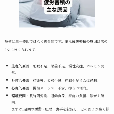
疲労は単一要因ではなく複合的です。主な
疲労蓄積の原因
は次の
4つに分けられます。
生理的要因
：睡眠不足、栄養不足、慢性炎症、ホルモン異
常。
身体的要因
：筋疲労、姿勢不良、運動不足または過剰。
心理的要因
：慢性ストレス、不安、抑うつ傾向。
環境要因
：長時間労働、通勤負荷、家庭の負担、騒音や照
明。
まずは1週間の活動・睡眠・食事を記録し、どの因子が強く影