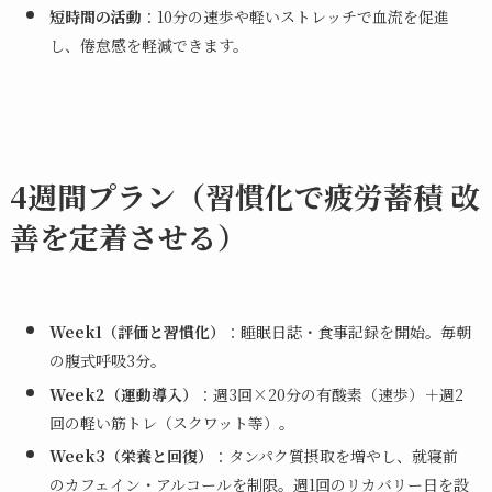
短時間の活動
：10分の速歩や軽いストレッチで血流を促進
し、倦怠感を軽減できます。
4週間プラン（習慣化で疲労蓄積 改
善を定着させる）
Week1（評価と習慣化）
：睡眠日誌・食事記録を開始。毎朝
の腹式呼吸3分。
Week2（運動導入）
：週3回×20分の有酸素（速歩）＋週2
回の軽い筋トレ（スクワット等）。
Week3（栄養と回復）
：タンパク質摂取を増やし、就寝前
のカフェイン・アルコールを制限。週1回のリカバリー日を設