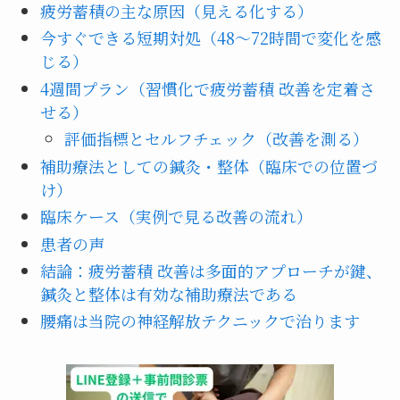
疲労蓄積の主な原因（見える化する）
今すぐできる短期対処（48〜72時間で変化を感
じる）
4週間プラン（習慣化で疲労蓄積 改善を定着さ
せる）
評価指標とセルフチェック（改善を測る）
補助療法としての鍼灸・整体（臨床での位置づ
け）
臨床ケース（実例で見る改善の流れ）
患者の声
結論：疲労蓄積 改善は多面的アプローチが鍵、
鍼灸と整体は有効な補助療法である
腰痛は当院の神経解放テクニックで治ります