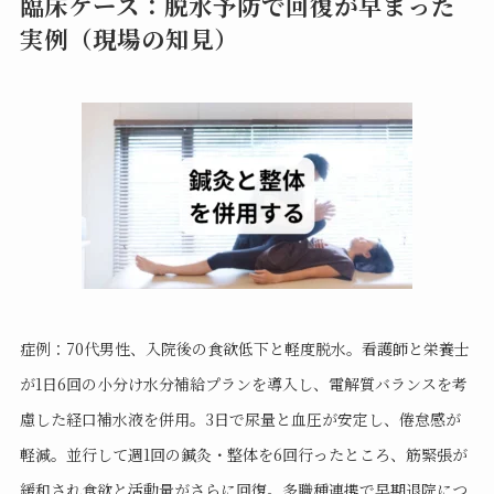
臨床ケース：脱水予防で回復が早まった
実例（現場の知見）
症例：70代男性、入院後の食欲低下と軽度脱水。看護師と栄養士
が1日6回の小分け水分補給プランを導入し、電解質バランスを考
慮した経口補水液を併用。3日で尿量と血圧が安定し、倦怠感が
軽減。並行して週1回の鍼灸・整体を6回行ったところ、筋緊張が
緩和され食欲と活動量がさらに回復。多職種連携で早期退院につ