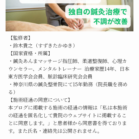
【監修者】
・鈴木貴之（すずきたかゆき）
【国家資格・所属】
・鍼灸あんまマッサージ指圧師、柔道整復師、心理カ
ウンセラー、メンタルトレーナー  治療家歴14年、日本
東方医学会会員、脈診臨床研究会会員
・神奈川県の鍼灸整骨院にて15年勤務（院長職を務め
る）
【施術経過の同意について】
本ブログに掲載する施術の経過の情報は「私は本施術
の経過を匿名化して貴院のウェブサイトに掲載するこ
とに同意します。」と患者様から同意書を得ておりま
す。また氏名・連絡先は公開されません。