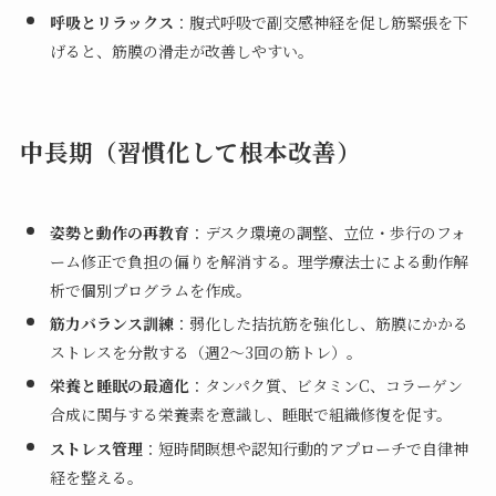
呼吸とリラックス
：腹式呼吸で副交感神経を促し筋緊張を下
げると、筋膜の滑走が改善しやすい。
中長期（習慣化して根本改善）
姿勢と動作の再教育
：デスク環境の調整、立位・歩行のフォ
ーム修正で負担の偏りを解消する。理学療法士による動作解
析で個別プログラムを作成。
筋力バランス訓練
：弱化した拮抗筋を強化し、筋膜にかかる
ストレスを分散する（週2〜3回の筋トレ）。
栄養と睡眠の最適化
：タンパク質、ビタミンC、コラーゲン
合成に関与する栄養素を意識し、睡眠で組織修復を促す。
ストレス管理
：短時間瞑想や認知行動的アプローチで自律神
経を整える。