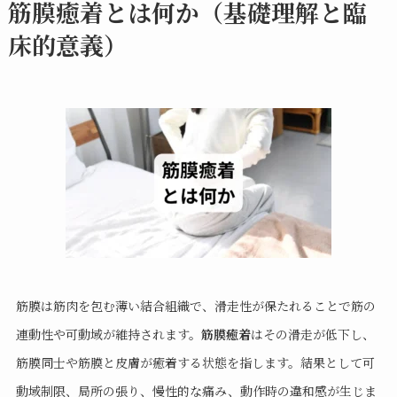
筋膜癒着とは何か（基礎理解と臨
床的意義）
筋膜は筋肉を包む薄い結合組織で、滑走性が保たれることで筋の
連動性や可動域が維持されます。
筋膜癒着
はその滑走が低下し、
筋膜同士や筋膜と皮膚が癒着する状態を指します。結果として可
動域制限、局所の張り、慢性的な痛み、動作時の違和感が生じま