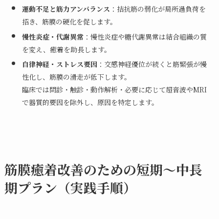
運動不足と筋力アンバランス
：拮抗筋の弱化が局所過負荷を
招き、筋膜の硬化を促します。
慢性炎症・代謝異常
：慢性炎症や糖代謝異常は結合組織の質
を変え、癒着を助長します。
自律神経・ストレス要因
：交感神経優位が続くと筋緊張が慢
性化し、筋膜の滑走が低下します。
臨床では問診・触診・動作解析・必要に応じて超音波やMRI
で器質的要因を除外し、原因を特定します。
筋膜癒着改善のための短期〜中長
期プラン（実践手順）