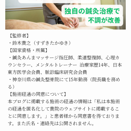
【監修者】
・鈴木貴之（すずきたかゆき）
【国家資格・所属】
・鍼灸あんまマッサージ指圧師、柔道整復師、心理カ
ウンセラー、メンタルトレーナー  治療家歴14年、日本
東方医学会会員、脈診臨床研究会会員
・神奈川県の鍼灸整骨院にて15年勤務（院長職を務め
る）
【施術経過の同意について】
本ブログに掲載する施術の経過の情報は「私は本施術
の経過を匿名化して貴院のウェブサイトに掲載するこ
とに同意します。」と患者様から同意書を得ておりま
す。また氏名・連絡先は公開されません。