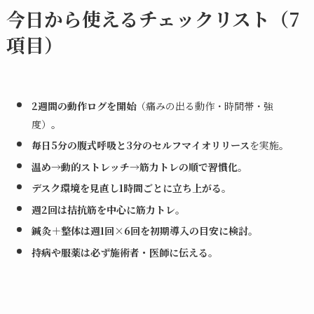
今日から使えるチェックリスト（7
項目）
2週間の動作ログを開始
（痛みの出る動作・時間帯・強
度）。
毎日5分の腹式呼吸と3分のセルフマイオリリース
を実施。
温め→動的ストレッチ→筋力トレの順で習慣化
。
デスク環境を見直し1時間ごとに立ち上がる
。
週2回は拮抗筋を中心に筋力トレ
。
鍼灸＋整体は週1回×6回を初期導入の目安に検討
。
持病や服薬は必ず施術者・医師に伝える
。