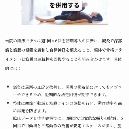
当院の臨床モデルは
週1回×6回
を初期導入の目安に、
鍼灸で深部
筋と筋膜の緊張を緩和し自律神経を整える
こと、
整体で骨格アラ
イメントと筋膜の連続性を回復する
ことを組み合わせます。具体
的には：
鍼灸は局所の血流を改善し、深層の癒着部に対してもアプロ
ーチできるため、短期的な滑走回復が期待できます。
整体は関節可動域と筋膜ラインの調整を行い、動作効率を高
め再発を防ぎます。
臨床データと症例観察では、
3回目で自覚的な張りの軽減、6
回目で可動域と日常動作の改善が安定
するケースが多く、施