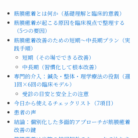
筋膜癒着とは何か（基礎理解と臨床的意義）
筋膜癒着が起こる原因を臨床視点で整理する
（5つの要因）
筋膜癒着改善のための短期〜中長期プラン（実
践手順）
短期（その場でできる改善）
中長期（習慣化して根本改善）
専門的介入：鍼灸・整体・理学療法の役割（週
1回×6回の臨床モデル）
受診の目安と安全上の注意
今日から使えるチェックリスト（7項目）
患者の声
結論：個別化した多面的アプローチが筋膜癒着
改善の鍵