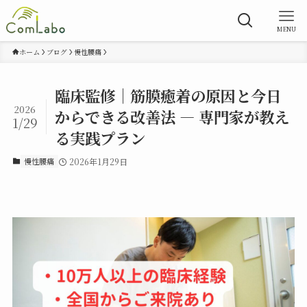
MENU
ホーム
ブログ
慢性腰痛
臨床監修｜筋膜癒着の原因と今日
2026
からできる改善法 — 専門家が教え
1/29
る実践プラン
慢性腰痛
2026年1月29日