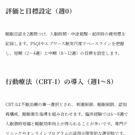
評価と目標設定（週0）
睡眠日誌を2週間つけ、入眠時間・中途覚醒・起床時の疲労感を
記録します。PSQIやエプワース眠気尺度でベースラインを把握
し、短期（2〜4週）と中期（8〜12週）の目標を設定します。
行動療法（CBT‑I）の導入（週1〜8）
CBT‑Iは不眠治療の第一選択とされ、刺激制御、睡眠制限、認知
再構成、睡眠衛生指導を組み合わせます。臨床経験では6〜8週で
入眠潜時短縮と睡眠効率向上が得られることが多いです。専門ク
リニックやオンラインプログラムの活用が現実的な選択肢です。