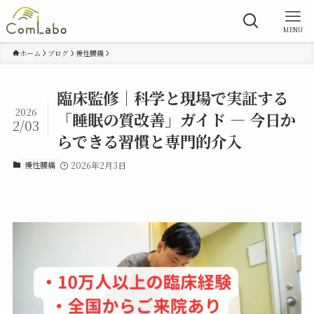
MENU
ホーム
ブログ
慢性腰痛
臨床監修｜科学と現場で実証する
2026
「睡眠の質改善」ガイド — 今日か
2/03
らできる習慣と専門的介入
慢性腰痛
2026年2月3日