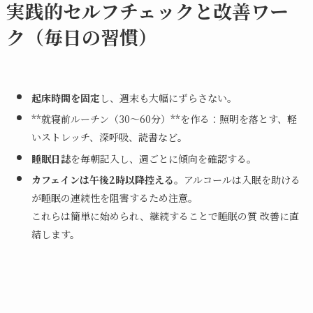
実践的セルフチェックと改善ワー
ク（毎日の習慣）
起床時間を固定
し、週末も大幅にずらさない。
**就寝前ルーチン（30〜60分）**を作る：照明を落とす、軽
いストレッチ、深呼吸、読書など。
睡眠日誌
を毎朝記入し、週ごとに傾向を確認する。
カフェインは午後2時以降控える
。アルコールは入眠を助ける
が睡眠の連続性を阻害するため注意。
これらは簡単に始められ、継続することで睡眠の質 改善に直
結します。