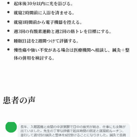
起床後30分以内に光を浴びる
。
就寝2時間前に入浴を済ませる
。
就寝1時間前から電子機器を控える
。
週3回の有酸素運動と週2回の筋トレを目標にする
。
睡眠日誌を2週間つけて評価する
。
慢性痛や強い不安がある場合は医療機関へ相談し、鍼灸＋整
体の併用を検討する
。
患者の声