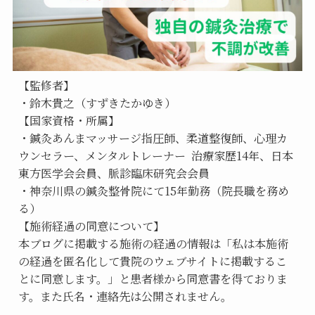
【監修者】
・鈴木貴之（すずきたかゆき）
【国家資格・所属】
・鍼灸あんまマッサージ指圧師、柔道整復師、心理カ
ウンセラー、メンタルトレーナー  治療家歴14年、日本
東方医学会会員、脈診臨床研究会会員
・神奈川県の鍼灸整骨院にて15年勤務（院長職を務め
る）
【施術経過の同意について】
本ブログに掲載する施術の経過の情報は「私は本施術
の経過を匿名化して貴院のウェブサイトに掲載するこ
とに同意します。」と患者様から同意書を得ておりま
す。また氏名・連絡先は公開されません。