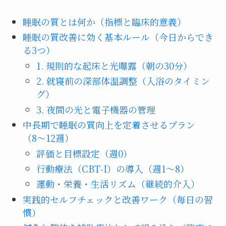
睡眠の質とは何か（指標と臨床的意義）
睡眠の質改善に効く基本ルール（今日からでき
る3つ）
1. 規則的な起床と光曝露（朝の30分）
2. 就寝前の深部体温調整（入浴のタイミン
グ）
3. 夜間の光と電子機器の管理
中長期で睡眠の質向上を定着させるプラン
（8〜12週）
評価と目標設定（週0）
行動療法（CBT‑I）の導入（週1〜8）
運動・栄養・生活リズム（継続的介入）
実践的セルフチェックと改善ワーク（毎日の習
慣）