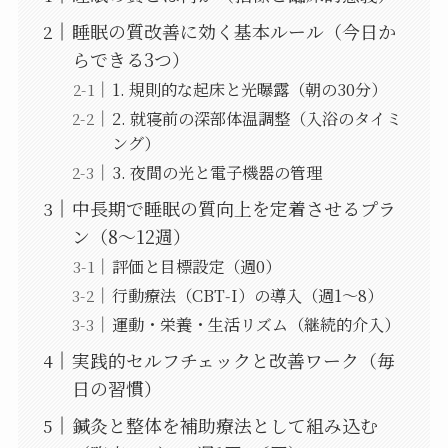
睡眠の質改善に効く基本ルール（今日か
らできる3つ）
1. 規則的な起床と光曝露（朝の30分）
2. 就寝前の深部体温調整（入浴のタイミ
ング）
3. 夜間の光と電子機器の管理
中長期で睡眠の質向上を定着させるプラ
ン（8〜12週）
評価と目標設定（週0）
行動療法（CBT‑I）の導入（週1〜8）
運動・栄養・生活リズム（継続的介入）
実践的セルフチェックと改善ワーク（毎
日の習慣）
鍼灸と整体を補助療法として組み込む