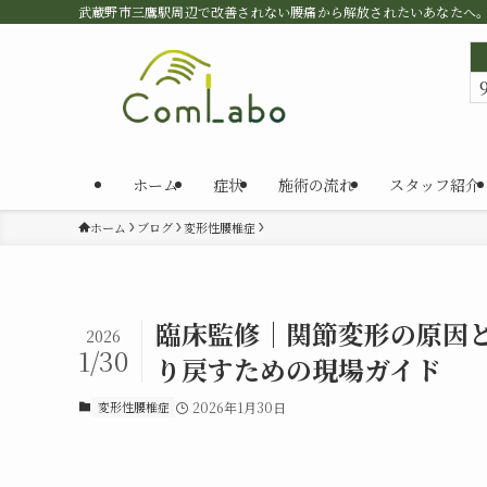
武蔵野市三鷹駅周辺で改善されない腰痛から解放されたいあなたへ
ホーム
症状
施術の流れ
スタッフ紹介
ホーム
ブログ
変形性腰椎症
臨床監修｜関節変形の原因と
2026
1/30
り戻すための現場ガイド
変形性腰椎症
2026年1月30日