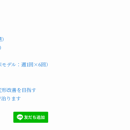
期）
）
モデル：週1回×6回）
変形改善を目指す
で治ります