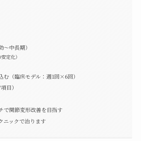
効〜中長期）
の安定化）
込む（臨床モデル：週1回×6回）
7項目）
チで関節変形改善を目指す
クニックで治ります