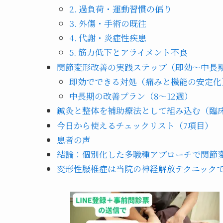
2. 過負荷・運動習慣の偏り
3. 外傷・手術の既往
4. 代謝・炎症性疾患
5. 筋力低下とアライメント不良
関節変形改善の実践ステップ（即効〜中長
即効でできる対処（痛みと機能の安定化
中長期の改善プラン（8〜12週）
鍼灸と整体を補助療法として組み込む（臨床
今日から使えるチェックリスト（7項目）
患者の声
結論：個別化した多職種アプローチで関節
変形性腰椎症は当院の神経解放テクニック