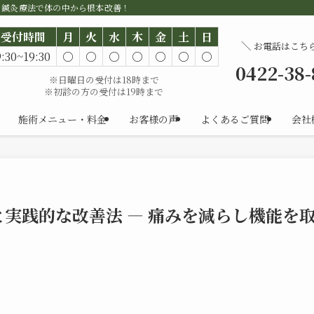
。鍼灸療法で体の中から根本改善！
受付時間
月
火
水
木
金
土
日
＼
お電話はこち
9:30~19:30
○
○
○
○
○
○
○
0422-38
※日曜日の受付は18時まで
※初診の方の受付は19時まで
施術メニュー・料金
お客様の声
よくあるご質問
会社
実践的な改善法 — 痛みを減らし機能を