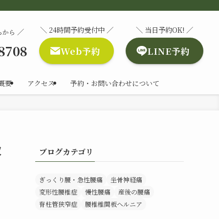
＼ 24時間予約受付中 ／
＼ 当日予約OK! ／
／
らから
-8708
Web予約
LINE予約
概要
アクセス
予約・お問い合わせについて
取
ブログカテゴリ
ぎっくり腰・急性腰痛
坐骨神経痛
変形性腰椎症
慢性腰痛
産後の腰痛
脊柱管狭窄症
腰椎椎間板ヘルニア