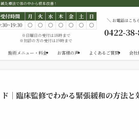
。鍼灸療法で体の中から根本改善！
受付時間
月
火
水
木
金
土
日
＼
お電話はこち
9:30~19:30
○
○
○
○
○
○
○
0422-38
※日曜日の受付は18時まで
※初診の方の受付は19時まで
施術メニュー・料金
お客様の声
よくあるご質問
会社
イド｜臨床監修でわかる緊張緩和の方法と