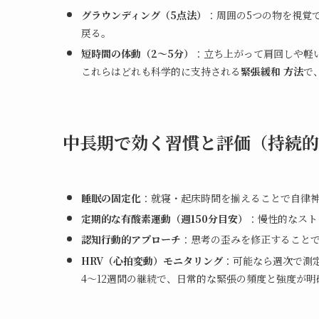
グラウンディング（5点法）
：周囲の5つの物を視覚
戻る。
短時間の体動（2〜5分）
：立ち上がって肩回しや軽
これらはどれも科学的に支持される
緊張緩和 方法
で
中長期で効く習慣と評価（持続的
睡眠の固定化
：就寝・起床時間を揃えることで自律
定期的な有酸素運動（週150分目安）
：慢性的なスト
認知行動的アプローチ
：思考の歪みを修正すること
HRV（心拍変動）モニタリング
：可能なら週次で測
4〜12週間の継続で、日常的な緊張の頻度と強度が