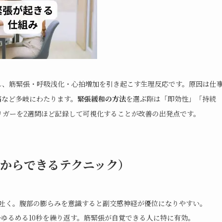
し、筋緊張・呼吸浅化・心拍増加を引き起こす生理反応です。原因は仕
痛など多岐にわたります。
緊張緩和の方法
を選ぶ際は「即効性」「持続
リガーを2週間ほど記録して可視化することが改善の出発点です。
からできるテクニック）
吐く。腹部の膨らみを意識すると副交感神経が優位になりやすい。
→ゆるめる10秒を繰り返す。筋緊張が自覚できる人に特に有効。