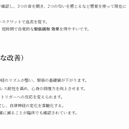
で確認し、3つの音を聞き、2つの匂いを感じるなど感覚を使って現在に
いスクワットで血流を促す。
、短時間で自覚的な
緊張緩和 効果
を得やすいです。
な改善）
神経のリズムが整い、緊張の基礎値が下がります。
レス耐性を高め、心身の回復力を向上させます。
でトリガーへの反応を変えられます。
定し、自律神経の変化を客観化する。
明確に減ることが臨床でも確認されています。