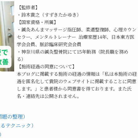
【監修者】
・鈴木貴之（すずきたかゆき）
【国家資格・所属】
・鍼灸あんまマッサージ指圧師、柔道整復師、心理カウン
セラー、メンタルトレーナー  治療家歴14年、日本東方医
学会会員、脈診臨床研究会会員
・神奈川県の鍼灸整骨院にて15年勤務（院長職を務め
る）
【施術経過の同意について】
本ブログに掲載する施術の経過の情報は「私は本施術の経
過を匿名化して貴院のウェブサイトに掲載することに同意
します。」と患者様から同意書を得ております。また氏
名・連絡先は公開されません。
問題の整理）
きるテクニック）
）