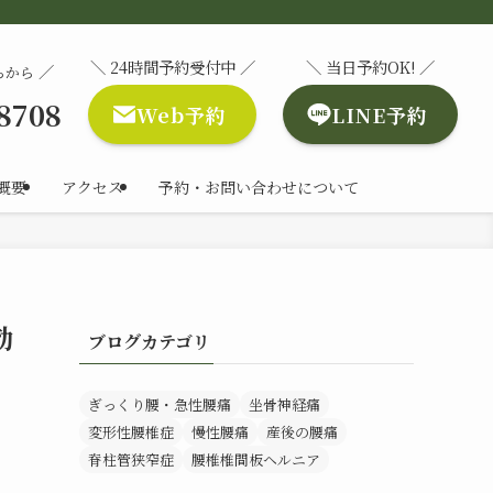
＼ 24時間予約受付中 ／
＼ 当日予約OK! ／
／
らから
-8708
Web予約
LINE予約
概要
アクセス
予約・お問い合わせについて
効
ブログカテゴリ
ぎっくり腰・急性腰痛
坐骨神経痛
変形性腰椎症
慢性腰痛
産後の腰痛
脊柱管狭窄症
腰椎椎間板ヘルニア