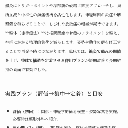
鍼灸はトリガーポイントや深部筋の硬結に直接アプローチし、局
所血流と中枢性の鎮痛機構を活性化します。神経周囲の炎症や筋
緊張を和らげることで、しびれや放散痛の軽減が期待できます。
**整体（徒手療法）**は椎間関節や骨盤のアライメントを整え、
神経にかかる物理的負荷を減らします。姿勢や動作の癖を修正す
ることで再発予防につながります。臨床では、
鍼灸で痛みの閾値
を上げ、整体で構造を定着させる併用プラン
が短期改善と長期維
持の両面で有効でした。
実践プラン（評価→集中→定着）と目安
評価（初回）
：問診・神経学的簡易検査・姿勢写真を実施。
必要時は整形外科へ紹介。
集中期（3〜6回）
：週1回の鍼灸＋整体で深部と構造を整