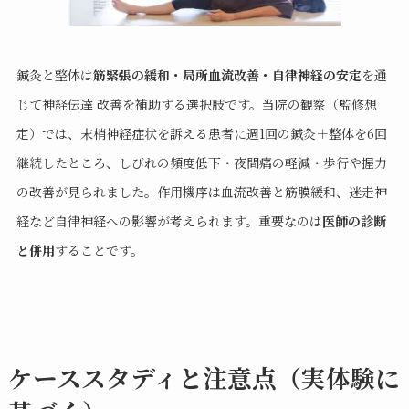
鍼灸と整体は
筋緊張の緩和・局所血流改善・自律神経の安定
を通
じて神経伝達 改善を補助する選択肢です。当院の観察（監修想
定）では、末梢神経症状を訴える患者に週1回の鍼灸＋整体を6回
継続したところ、しびれの頻度低下・夜間痛の軽減・歩行や握力
の改善が見られました。作用機序は血流改善と筋膜緩和、迷走神
経など自律神経への影響が考えられます。重要なのは
医師の診断
と併用
することです。
ケーススタディと注意点（実体験に