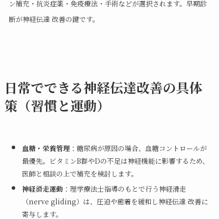
ン補充・抗炎症薬・免疫療法・手術などが選択されます。早期診
断が神経伝達 改善の鍵です。
日常でできる神経伝達改善の具体
策（習慣と運動）
血糖・栄養管理
：糖尿病が原因の場合、血糖コントロールが
最優先。ビタミンB群やDの不足は神経機能に影響するため、
医師と相談の上で補充を検討します。
神経滑走運動
：理学療法士指導のもとで行う神経滑走
（nerve gliding）は、圧迫や癒着を緩和し神経伝達 改善に
寄与します。