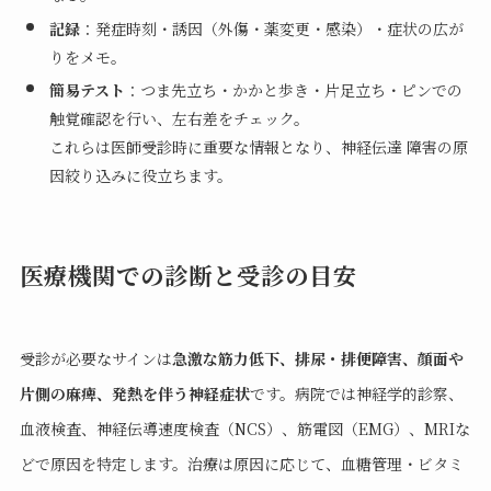
記録
：発症時刻・誘因（外傷・薬変更・感染）・症状の広が
りをメモ。
簡易テスト
：つま先立ち・かかと歩き・片足立ち・ピンでの
触覚確認を行い、左右差をチェック。
これらは医師受診時に重要な情報となり、神経伝達 障害の原
因絞り込みに役立ちます。
医療機関での診断と受診の目安
受診が必要なサインは
急激な筋力低下、排尿・排便障害、顔面や
片側の麻痺、発熱を伴う神経症状
です。病院では神経学的診察、
血液検査、神経伝導速度検査（NCS）、筋電図（EMG）、MRIな
どで原因を特定します。治療は原因に応じて、血糖管理・ビタミ