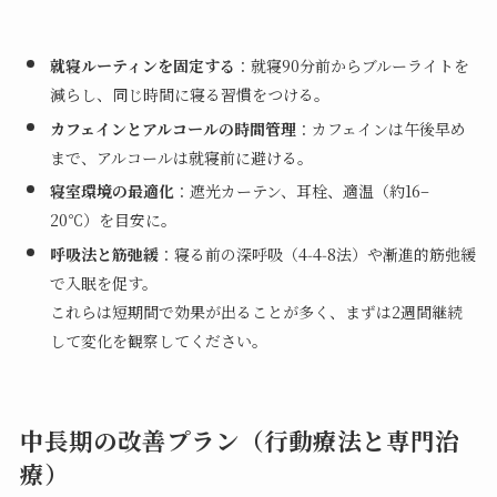
就寝ルーティンを固定する
：就寝90分前からブルーライトを
減らし、同じ時間に寝る習慣をつける。
カフェインとアルコールの時間管理
：カフェインは午後早め
まで、アルコールは就寝前に避ける。
寝室環境の最適化
：遮光カーテン、耳栓、適温（約16–
20℃）を目安に。
呼吸法と筋弛緩
：寝る前の深呼吸（4‑4‑8法）や漸進的筋弛緩
で入眠を促す。
これらは短期間で効果が出ることが多く、まずは2週間継続
して変化を観察してください。
中長期の改善プラン（行動療法と専門治
療）