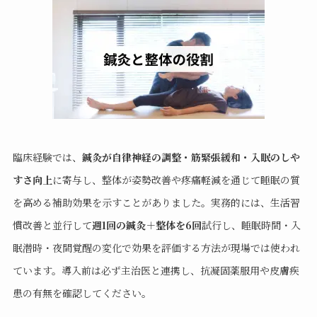
臨床経験では、
鍼灸が自律神経の調整・筋緊張緩和・入眠のしや
すさ向上
に寄与し、整体が姿勢改善や疼痛軽減を通じて睡眠の質
を高める補助効果を示すことがありました。実務的には、生活習
慣改善と並行して
週1回の鍼灸＋整体を6回
試行し、睡眠時間・入
眠潜時・夜間覚醒の変化で効果を評価する方法が現場では使われ
ています。導入前は必ず主治医と連携し、抗凝固薬服用や皮膚疾
患の有無を確認してください。