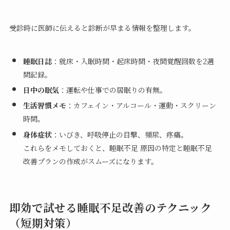
受診時に医師に伝えると診断が早まる情報を整理します。
睡眠日誌
：就床・入眠時間・起床時間・夜間覚醒回数を2週
間記録。
日中の眠気
：運転や仕事での居眠りの有無。
生活習慣メモ
：カフェイン・アルコール・運動・スクリーン
時間。
身体症状
：いびき、呼吸停止の目撃、頻尿、疼痛。
これらをメモしておくと、睡眠不足 原因の特定と睡眠不足
改善プランの作成がスムーズになります。
即効で試せる睡眠不足改善のテクニック
（短期対策）