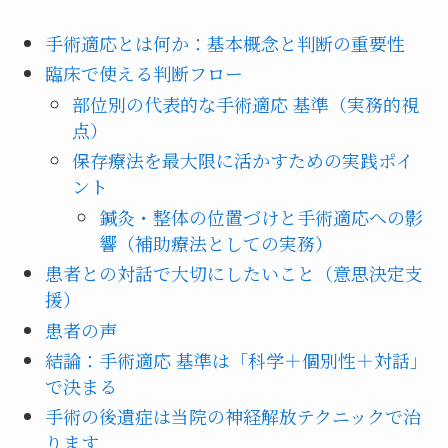
手術適応とは何か：基本概念と判断の重要性
臨床で使える判断フロー
部位別の代表的な手術適応 基準（実務的視
点）
保存療法を最大限に活かすための実践ポイ
ント
鍼灸・整体の位置づけと手術適応への影
響（補助療法としての実務）
患者との対話で大切にしたいこと（意思決定支
援）
患者の声
結論：手術適応 基準は「科学＋個別性＋対話」
で決まる
手術の後遺症は当院の神経解放テクニックで治
ります