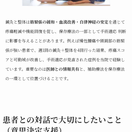
鍼灸と整体は
筋緊張の緩和・血流改善・自律神経の安定
を通じて
疼痛軽減や機能回復を促し、保存療法の一部として手術適応 判断
に影響を与えることがあります。例えば慢性腰痛や頸肩部の筋緊
張が強い患者で、週1回の鍼灸＋整体を4回行った結果、疼痛スコ
アと可動域が改善し、手術適応が見直された症例を当院で経験し
ています。重要なのは
医師との情報共有
と、補助療法を保存療法
の一環として位置づけることです。
患者との対話で大切にしたいこと
（意思決定支援）