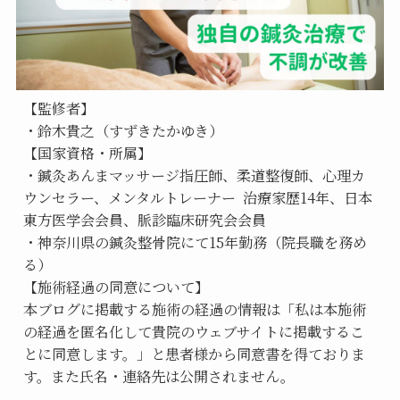
【監修者】
・鈴木貴之（すずきたかゆき）
【国家資格・所属】
・鍼灸あんまマッサージ指圧師、柔道整復師、心理カ
ウンセラー、メンタルトレーナー  治療家歴14年、日本
東方医学会会員、脈診臨床研究会会員
・神奈川県の鍼灸整骨院にて15年勤務（院長職を務め
る）
【施術経過の同意について】
本ブログに掲載する施術の経過の情報は「私は本施術
の経過を匿名化して貴院のウェブサイトに掲載するこ
とに同意します。」と患者様から同意書を得ておりま
す。また氏名・連絡先は公開されません。