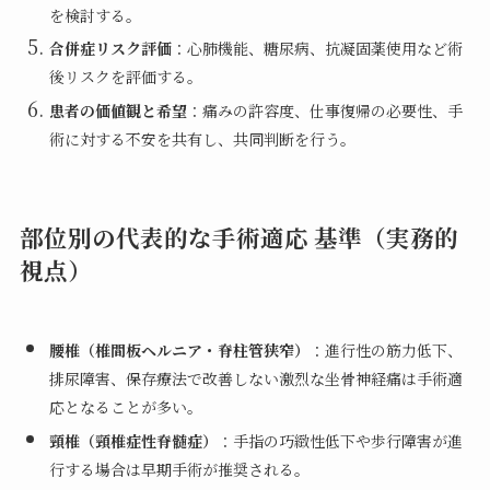
を検討する。
合併症リスク評価
：心肺機能、糖尿病、抗凝固薬使用など術
後リスクを評価する。
患者の価値観と希望
：痛みの許容度、仕事復帰の必要性、手
術に対する不安を共有し、共同判断を行う。
部位別の代表的な手術適応 基準（実務的
視点）
腰椎（椎間板ヘルニア・脊柱管狭窄）
：進行性の筋力低下、
排尿障害、保存療法で改善しない激烈な坐骨神経痛は手術適
応となることが多い。
頸椎（頸椎症性脊髄症）
：手指の巧緻性低下や歩行障害が進
行する場合は早期手術が推奨される。