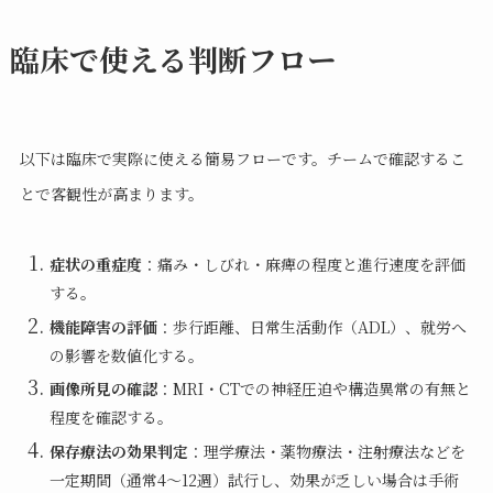
臨床で使える判断フロー
以下は臨床で実際に使える簡易フローです。チームで確認するこ
とで客観性が高まります。
症状の重症度
：痛み・しびれ・麻痺の程度と進行速度を評価
する。
機能障害の評価
：歩行距離、日常生活動作（ADL）、就労へ
の影響を数値化する。
画像所見の確認
：MRI・CTでの神経圧迫や構造異常の有無と
程度を確認する。
保存療法の効果判定
：理学療法・薬物療法・注射療法などを
一定期間（通常4〜12週）試行し、効果が乏しい場合は手術