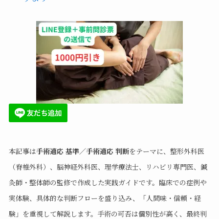
本記事は
手術適応 基準／手術適応 判断
をテーマに、整形外科医
（脊椎外科）、脳神経外科医、理学療法士、リハビリ専門医、鍼
灸師・整体師の監修で作成した実践ガイドです。臨床での症例や
実体験、具体的な判断フローを盛り込み、「人間味・信頼・経
験」を重視して解説します。手術の可否は個別性が高く、最終判