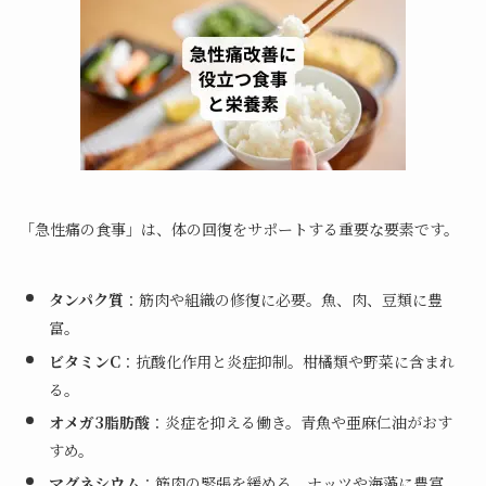
「急性痛の食事」は、体の回復をサポートする重要な要素です。
タンパク質
：筋肉や組織の修復に必要。魚、肉、豆類に豊
富。
ビタミンC
：抗酸化作用と炎症抑制。柑橘類や野菜に含まれ
る。
オメガ3脂肪酸
：炎症を抑える働き。青魚や亜麻仁油がおす
すめ。
マグネシウム
：筋肉の緊張を緩める。ナッツや海藻に豊富。