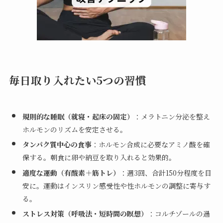
毎日取り入れたい5つの習慣
規則的な睡眠（就寝・起床の固定）
：メラトニン分泌を整え
ホルモンのリズムを安定させる。
タンパク質中心の食事
：ホルモン合成に必要なアミノ酸を確
保する。朝食に卵や納豆を取り入れると効果的。
適度な運動（有酸素＋筋トレ）
：週3回、合計150分程度を目
安に。運動はインスリン感受性や性ホルモンの調整に寄与す
る。
ストレス対策（呼吸法・短時間の瞑想）
：コルチゾールの過