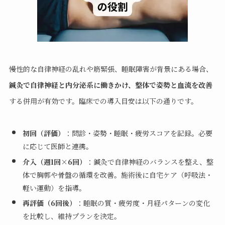
慢性的な自律神経の乱れや筋緊張、睡眠障害が背景にある場合、
鍼灸で自律神経と内分泌系に働きかけ、整体で姿勢と血流を改善
する併用が有効です。臨床での導入目安は以下の通りです。
初回（評価）
：問診・姿勢・睡眠・疲労スコアを記録。必要
に応じて医師と連携。
介入（週1回×6回）
：鍼灸で自律神経のバランスを整え、整
体で胸郭や骨盤の循環を改善。施術後に自宅ケア（呼吸法・
軽い運動）を指導。
再評価（6回後）
：睡眠の質・疲労度・月経パターンの変化
を比較し、維持プランを決定。