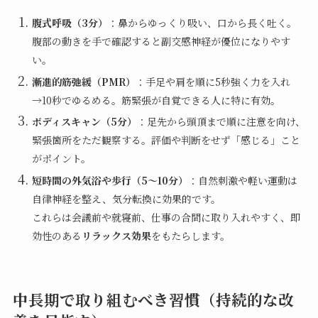
腹式呼吸（3分）
：鼻からゆっくり吸い、口から長く吐く。
腹部の動きを手で確認すると副交感神経が優位になりやす
い。
漸進的筋弛緩（PMR）
：手足や肩を順に5秒強く力を入れ
→10秒でゆるめる。筋緊張が自覚できる人に特に有効。
ボディスキャン（5分）
：足先から頭頂まで順に注意を向け、
緊張箇所をただ観察する。評価や判断をせず「感じる」こと
がポイント。
短時間の外気浴や歩行（5〜10分）
：自然刺激や軽い運動は
自律神経を整え、気分転換に効果的です。
これらは会議前や就寝前、仕事の合間に取り入れやすく、即
効性のある
リラックス効果
をもたらします。
中長期で取り組むべき習慣（持続的な改