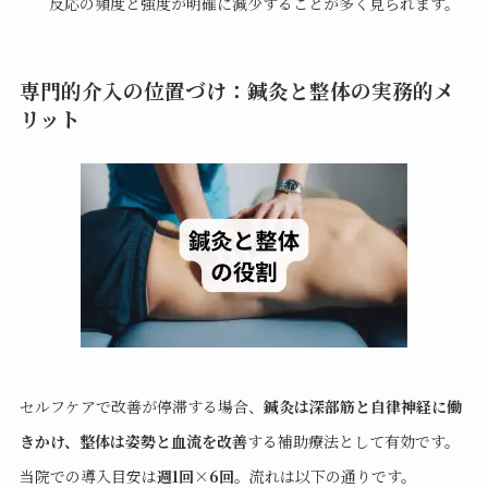
反応の頻度と強度が明確に減少することが多く見られます。
専門的介入の位置づけ：鍼灸と整体の実務的メ
リット
セルフケアで改善が停滞する場合、
鍼灸は深部筋と自律神経に働
きかけ、整体は姿勢と血流を改善
する補助療法として有効です。
当院での導入目安は
週1回×6回
。流れは以下の通りです。