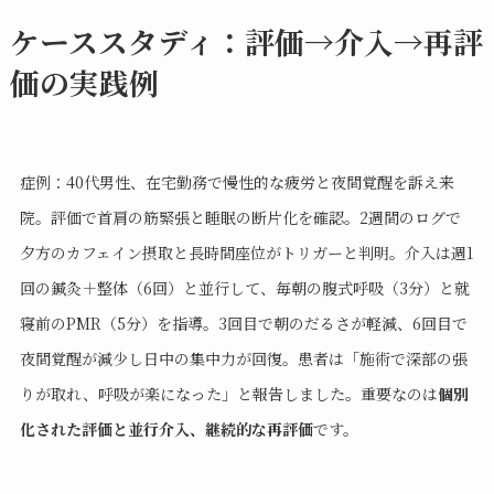
ケーススタディ：評価→介入→再評
価の実践例
症例：40代男性、在宅勤務で慢性的な疲労と夜間覚醒を訴え来
院。評価で首肩の筋緊張と睡眠の断片化を確認。2週間のログで
夕方のカフェイン摂取と長時間座位がトリガーと判明。介入は週1
回の鍼灸＋整体（6回）と並行して、毎朝の腹式呼吸（3分）と就
寝前のPMR（5分）を指導。3回目で朝のだるさが軽減、6回目で
夜間覚醒が減少し日中の集中力が回復。患者は「施術で深部の張
りが取れ、呼吸が楽になった」と報告しました。重要なのは
個別
化された評価と並行介入、継続的な再評価
です。