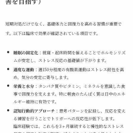
善を目指す）
短期対処だけでなく、基礎体力と回復力を高める習慣が重要で
す。以下は臨床で効果が確認されている項目です。
睡眠の固定化
：就寝・起床時間を揃えることでホルモンリズ
ムが安定し、ストレス反応の基礎値が下がります。
適度な運動
：週150分程度の有酸素運動はストレス耐性を高
め、気分の安定に寄与します。
栄養と水分
：タンパク質やビタミン、ミネラルを意識した食
事で回復力を支えます。特に朝食のたんぱく質は日中のエネ
ルギー維持に有効です。
認知行動的アプローチ
：思考パターンを記録し、反応を変え
る練習を行うことでトリガーへの反応性が低下します。
臨床経験では、これらを3ヶ月継続すると慢性的なストレス