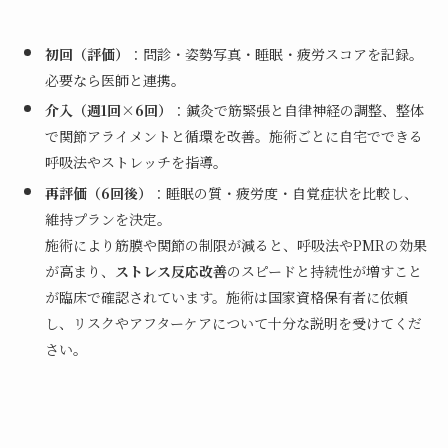
初回（評価）
：問診・姿勢写真・睡眠・疲労スコアを記録。
必要なら医師と連携。
介入（週1回×6回）
：鍼灸で筋緊張と自律神経の調整、整体
で関節アライメントと循環を改善。施術ごとに自宅でできる
呼吸法やストレッチを指導。
再評価（6回後）
：睡眠の質・疲労度・自覚症状を比較し、
維持プランを決定。
施術により筋膜や関節の制限が減ると、呼吸法やPMRの効果
が高まり、
ストレス反応改善
のスピードと持続性が増すこと
が臨床で確認されています。施術は国家資格保有者に依頼
し、リスクやアフターケアについて十分な説明を受けてくだ
さい。