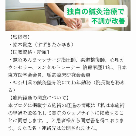
【監修者】
・鈴木貴之（すずきたかゆき）
【国家資格・所属】
・鍼灸あんまマッサージ指圧師、柔道整復師、心理カ
ウンセラー、メンタルトレーナー  治療家歴14年、日本
東方医学会会員、脈診臨床研究会会員
・神奈川県の鍼灸整骨院にて15年勤務（院長職を務め
る）
【施術経過の同意について】
本ブログに掲載する施術の経過の情報は「私は本施術
の経過を匿名化して貴院のウェブサイトに掲載するこ
とに同意します。」と患者様から同意書を得ておりま
す。また氏名・連絡先は公開されません。