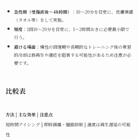
急性期（受傷直後〜48時間）
：10〜20分を目安に、皮膚保護
（タオル等）をして実施。
頻度
：1回10〜20分を目安に、1〜2時間おきに必要最小限で
行う。
避ける場面
：慢性の回復期や長期的なトレーニング後の常習
的冷却は筋再生や適応を阻害する可能性があるため注意が必
要です。
比較表
方法
|
主な効果
|
注意点
短時間アイシング | 即時鎮痛・腫脹抑制 | 過度は再生遅延の可能
性