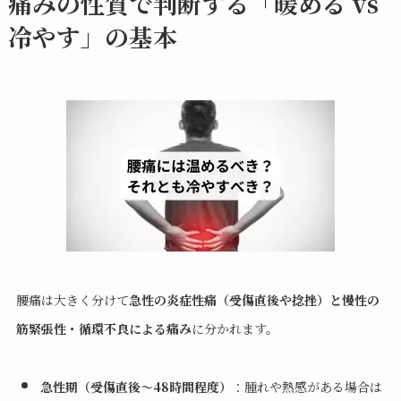
痛みの性質で判断する「暖める vs
冷やす」の基本
腰痛は大きく分けて
急性の炎症性痛（受傷直後や捻挫）と慢性の
筋緊張性・循環不良による痛み
に分かれます。
急性期（受傷直後〜48時間程度）
：腫れや熱感がある場合は