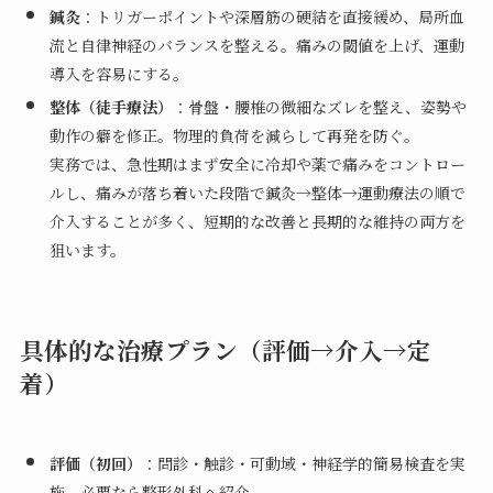
鍼灸
：トリガーポイントや深層筋の硬結を直接緩め、局所血
流と自律神経のバランスを整える。痛みの閾値を上げ、運動
導入を容易にする。
整体（徒手療法）
：骨盤・腰椎の微細なズレを整え、姿勢や
動作の癖を修正。物理的負荷を減らして再発を防ぐ。
実務では、急性期はまず安全に冷却や薬で痛みをコントロー
ルし、痛みが落ち着いた段階で鍼灸→整体→運動療法の順で
介入することが多く、短期的な改善と長期的な維持の両方を
狙います。
具体的な治療プラン（評価→介入→定
着）
評価（初回）
：問診・触診・可動域・神経学的簡易検査を実
施。必要なら整形外科へ紹介。