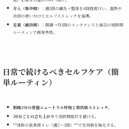
介入（集中期）
：週1回の鍼灸＋整体を4回程度行い、温熱や
冷却の使い分けとセルフストレッチを指導。
定着（維持期）
：隔週→月1回のメンテナンスと毎日の短時間
ルーティンで再発予防。
日常で続けるべきセルフケア（簡
単ルーティン）
朝晩3分の骨盤ニュートラル呼吸と梨状筋ストレッチ
。
30分ごとの立ち上がり
で長時間座位を避ける。
**体幹の低負荷トレ（週2〜3回）**で支持筋を強化する。