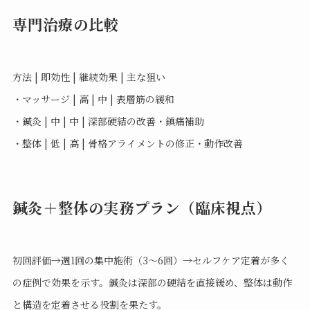
専門治療の比較
方法 | 即効性 | 継続効果 | 主な狙い
・マッサージ | 高 | 中 | 表層筋の緩和
・鍼灸 | 中 | 中 | 深部硬結の改善・鎮痛補助
・整体 | 低 | 高 | 骨格アライメントの修正・動作改善
鍼灸＋整体の実務プラン（臨床視点）
初回評価→週1回の集中施術（3〜6回）→セルフケア定着が多く
の症例で効果を示す。鍼灸は深部の硬結を直接緩め、整体は動作
と構造を定着させる役割を果たす。