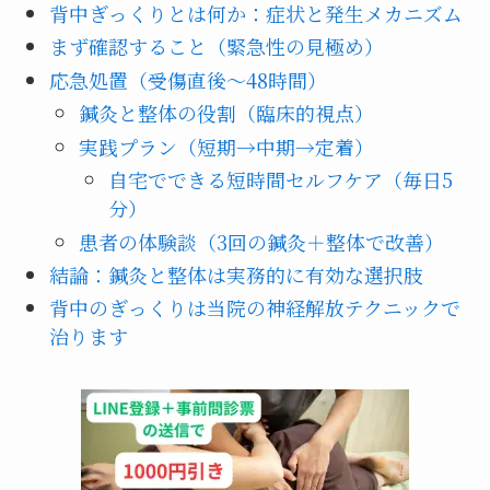
背中ぎっくりとは何か：症状と発生メカニズム
まず確認すること（緊急性の見極め）
応急処置（受傷直後〜48時間）
鍼灸と整体の役割（臨床的視点）
実践プラン（短期→中期→定着）
自宅でできる短時間セルフケア（毎日5
分）
患者の体験談（3回の鍼灸＋整体で改善）
結論：鍼灸と整体は実務的に有効な選択肢
背中のぎっくりは当院の神経解放テクニックで
治ります