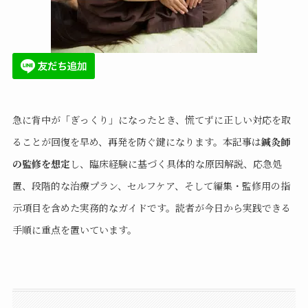
急に背中が「ぎっくり」になったとき、慌てずに正しい対応を取
ることが回復を早め、再発を防ぐ鍵になります。本記事は
鍼灸師
の監修を想定
し、臨床経験に基づく具体的な原因解説、応急処
置、段階的な治療プラン、セルフケア、そして編集・監修用の指
示項目を含めた実務的なガイドです。読者が今日から実践できる
手順に重点を置いています。