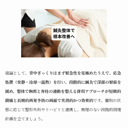
結論として、
背中ぎっくりはまず緊急性を見極めたうえで、応急
処置（安静・冷却→温熱）を行い、段階的に鍼灸で深部の緊張を
緩め、整体で胸郭と脊柱の連動を整える併用アプローチが短期的
鎮痛と長期的再発予防の両面で実務的かつ効果的
です。個別の状
態に応じて整形外科やリハビリと連携し、無理のない段階的回復
計画を立てましょう。