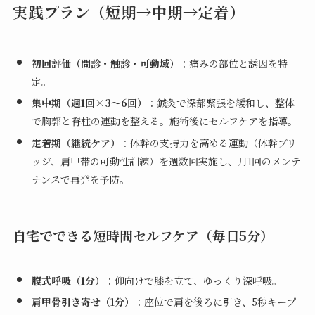
実践プラン（短期→中期→定着）
初回評価（問診・触診・可動域）
：痛みの部位と誘因を特
定。
集中期（週1回×3〜6回）
：鍼灸で深部緊張を緩和し、整体
で胸郭と脊柱の連動を整える。施術後にセルフケアを指導。
定着期（継続ケア）
：体幹の支持力を高める運動（体幹ブリ
ッジ、肩甲帯の可動性訓練）を週数回実施し、月1回のメンテ
ナンスで再発を予防。
自宅でできる短時間セルフケア（毎日5分）
腹式呼吸（1分）
：仰向けで膝を立て、ゆっくり深呼吸。
肩甲骨引き寄せ（1分）
：座位で肩を後ろに引き、5秒キープ