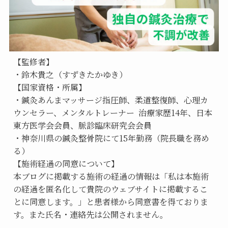
【監修者】
・鈴木貴之（すずきたかゆき）
【国家資格・所属】
・鍼灸あんまマッサージ指圧師、柔道整復師、心理カ
ウンセラー、メンタルトレーナー  治療家歴14年、日本
東方医学会会員、脈診臨床研究会会員
・神奈川県の鍼灸整骨院にて15年勤務（院長職を務め
る）
【施術経過の同意について】
本ブログに掲載する施術の経過の情報は「私は本施術
の経過を匿名化して貴院のウェブサイトに掲載するこ
とに同意します。」と患者様から同意書を得ておりま
す。また氏名・連絡先は公開されません。