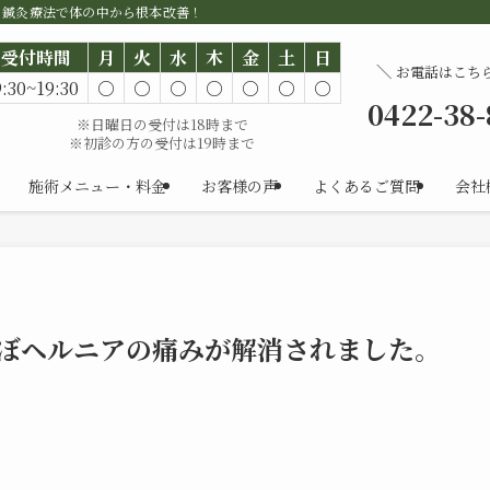
。鍼灸療法で体の中から根本改善！
受付時間
月
火
水
木
金
土
日
＼
お電話はこち
9:30~19:30
○
○
○
○
○
○
○
0422-38
※日曜日の受付は18時まで
※初診の方の受付は19時まで
施術メニュー・料金
お客様の声
よくあるご質問
会社
ほぼヘルニアの痛みが解消されました。