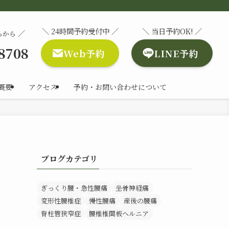
＼ 24時間予約受付中 ／
＼ 当日予約OK! ／
／
らから
-8708
Web予約
LINE予約
概要
アクセス
予約・お問い合わせについて
ブログカテゴリ
ぎっくり腰・急性腰痛
坐骨神経痛
変形性腰椎症
慢性腰痛
産後の腰痛
脊柱管狭窄症
腰椎椎間板ヘルニア